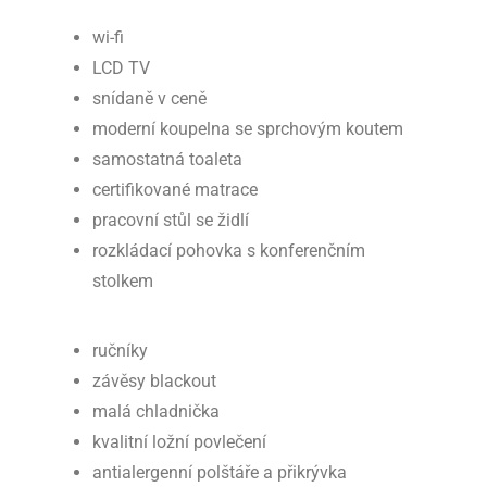
wi-fi
LCD TV
snídaně v ceně
moderní koupelna se sprchovým koutem
samostatná toaleta
certifikované matrace
pracovní stůl se židlí
rozkládací pohovka s konferenčním
stolkem
ručníky
závěsy blackout
malá chladnička
kvalitní ložní povlečení
antialergenní polštáře a přikrývka