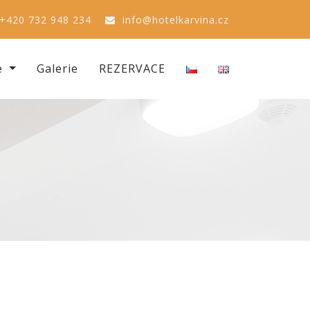
+420 732 948 234
info@hotelkarvina.cz
e
Galerie
REZERVACE